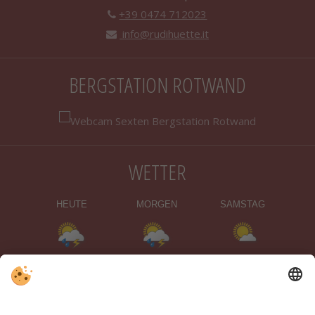
+39 0474 712023
info@rudihuette.it
BERGSTATION ROTWAND
WETTER
HEUTE
MORGEN
SAMSTAG
17 °C
31 °C
15 °C
28 °C
15 °C
30 °C
©
LANDESWETTERDIENST