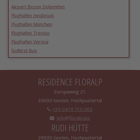
Airport Bozen Dolomiten
Flughafen Innsbruck
Flughafen München
Flughafen Treviso
Flughafen Verona
Südtirol Bus
RESIDENCE FLORALP
Europaweg 21
39030 Sexten, Hochpustertal
+39 0474 710 063
info@floralp.biz
RUDI HÜTTE
39030 Sexten, Hochpustertal