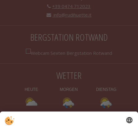
+39 0474 712023
info@rudihuette.it
BERGSTATION ROTWAND
WETTER
HEUTE
MORGEN
DIENSTAG
17 °C
32 °C
16 °C
31 °C
15 °C
31 °C
©
LANDESWETTERDIENST