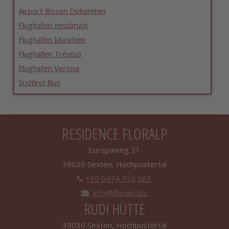
Airport Bozen Dolomiten
Flughafen Innsbruck
Flughafen München
Flughafen Treviso
Flughafen Verona
Südtirol Bus
RESIDENCE FLORALP
Europaweg 21
39030 Sexten, Hochpustertal
+39 0474 710 063
info@floralp.biz
RUDI HÜTTE
39030 Sexten, Hochpustertal